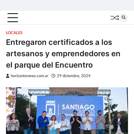
Skip
Inicio
Locales
Nacionales
Interior
Deportes
Política
Tecno
to
content
LOCALES
Entregaron certificados a los
artesanos y emprendedores en
el parque del Encuentro
horizontenews.com.ar
29 diciembre, 2024