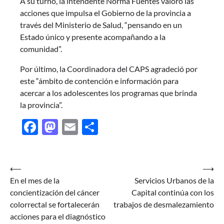
A su turno, la intendente Norma Fuentes valoró las
acciones que impulsa el Gobierno de la provincia a
través del Ministerio de Salud, “pensando en un
Estado único y presente acompañando a la
comunidad”.
Por último, la Coordinadora del CAPS agradeció por
este “ámbito de contención e información para
acercar a los adolescentes los programas que brinda
la provincia”.
Facebook
Mastodon
Email
Share
Navegación
⟵
⟶
En el mes de la
Servicios Urbanos de la
de
concientización del cáncer
Capital continúa con los
entradas
colorrectal se fortalecerán
trabajos de desmalezamiento
acciones para el diagnóstico