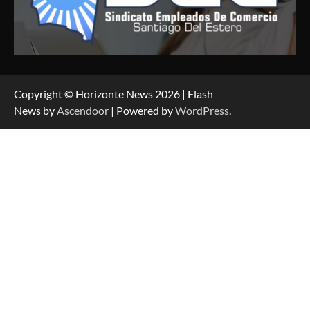
Copyright © Horizonte News 2026 | Flash
News by
Ascendoor
| Powered by
WordPress
.