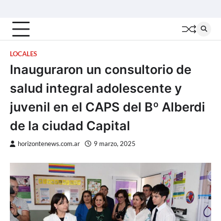
Skip
Inicio
Locales
Nacionales
Interior
Deportes
Política
Tecno
to
content
LOCALES
Inauguraron un consultorio de
salud integral adolescente y
juvenil en el CAPS del Bº Alberdi
de la ciudad Capital
horizontenews.com.ar
9 marzo, 2025