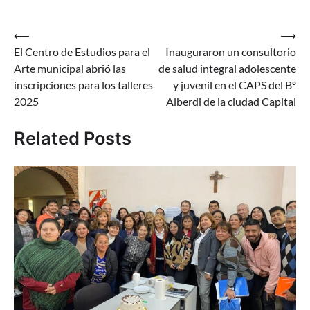
Navegación
⟵
⟶
El Centro de Estudios para el
Inauguraron un consultorio
de
Arte municipal abrió las
de salud integral adolescente
entradas
inscripciones para los talleres
y juvenil en el CAPS del Bº
2025
Alberdi de la ciudad Capital
Related Posts