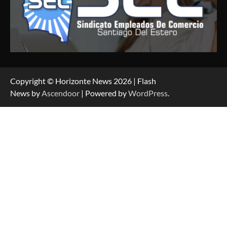
Copyright © Horizonte News 2026 | Flash
News by
Ascendoor
| Powered by
WordPress
.