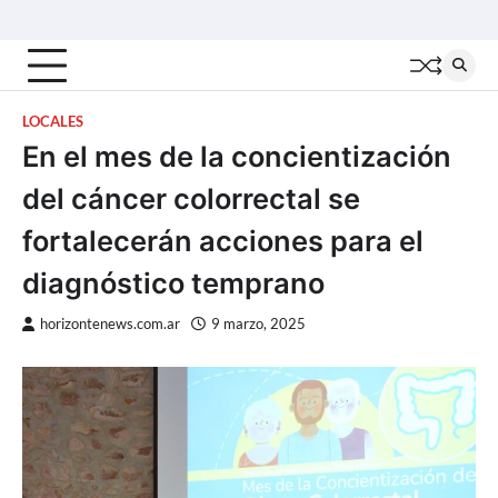
Skip
Inicio
Locales
Nacionales
Interior
Deportes
Política
Tecno
to
content
LOCALES
En el mes de la concientización
del cáncer colorrectal se
fortalecerán acciones para el
diagnóstico temprano
horizontenews.com.ar
9 marzo, 2025