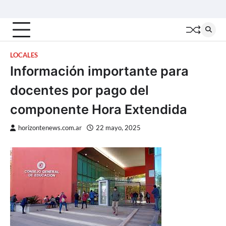
Skip
Inicio
Locales
Nacionales
Interior
Deportes
Política
Tecno
to
content
LOCALES
Información importante para
docentes por pago del
componente Hora Extendida
horizontenews.com.ar
22 mayo, 2025