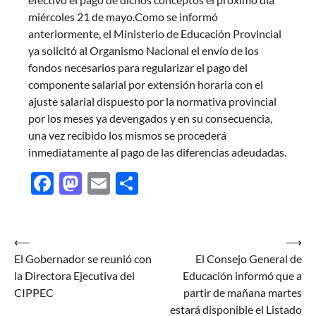
miércoles 21 de mayo.Como se informó
anteriormente, el Ministerio de Educación Provincial
ya solicitó al Organismo Nacional el envío de los
fondos necesarios para regularizar el pago del
componente salarial por extensión horaria con el
ajuste salarial dispuesto por la normativa provincial
por los meses ya devengados y en su consecuencia,
una vez recibido los mismos se procederá
inmediatamente al pago de las diferencias adeudadas.
Facebook
Mastodon
Email
Share
Navegación
⟵
⟶
El Gobernador se reunió con
El Consejo General de
de
la Directora Ejecutiva del
Educación informó que a
entradas
CIPPEC
partir de mañana martes
estará disponible el Listado