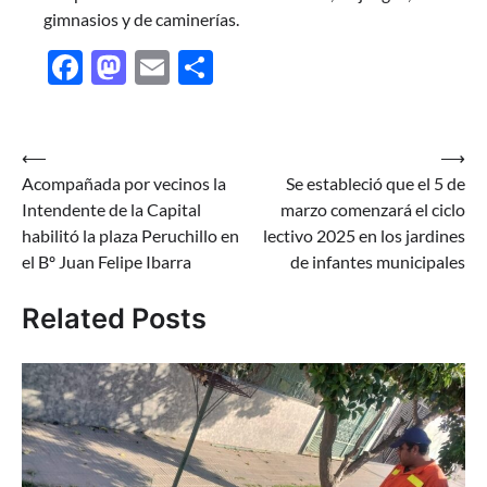
gimnasios y de caminerías.
Facebook
Mastodon
Email
Share
Navegación
⟵
⟶
Acompañada por vecinos la
Se estableció que el 5 de
de
Intendente de la Capital
marzo comenzará el ciclo
entradas
habilitó la plaza Peruchillo en
lectivo 2025 en los jardines
el Bº Juan Felipe Ibarra
de infantes municipales
Related Posts