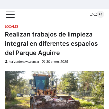
Skip
Inicio
Locales
Nacionales
Interior
Deportes
Política
Tecno
to
content
LOCALES
Realizan trabajos de limpieza
integral en diferentes espacios
del Parque Aguirre
horizontenews.com.ar
30 enero, 2025