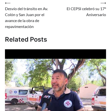
Navegación
⟵
⟶
Desvío del tránsito en Av.
El CEPSI celebró su 17°
de
Colón y San Juan por el
Aniversario
entradas
avance de la obra de
repavimentación
Related Posts