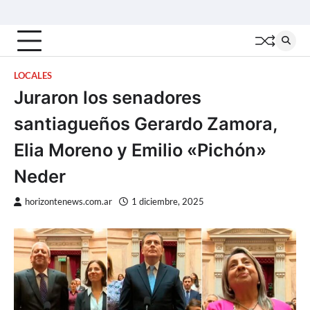
Skip
Inicio
Locales
Nacionales
Interior
Deportes
Política
Tecno
to
content
LOCALES
Juraron los senadores
santiagueños Gerardo Zamora,
Elia Moreno y Emilio «Pichón»
Neder
horizontenews.com.ar
1 diciembre, 2025