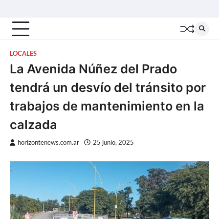
Skip
Inicio
Locales
Nacionales
Interior
Deportes
Política
Tecno
to
content
LOCALES
La Avenida Núñez del Prado
tendrá un desvío del tránsito por
trabajos de mantenimiento en la
calzada
horizontenews.com.ar
25 junio, 2025