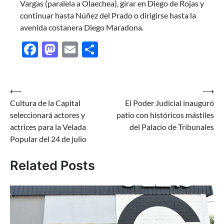
Vargas (paralela a Olaechea), girar en Diego de Rojas y
continuar hasta Núñez del Prado o dirigirse hasta la
avenida costanera Diego Maradona.
Facebook
Mastodon
Email
Share
Navegación
⟵
⟶
Cultura de la Capital
El Poder Judicial inauguró
de
seleccionará actores y
patio con históricos mástiles
entradas
actrices para la Velada
del Palacio de Tribunales
Popular del 24 de julio
Related Posts