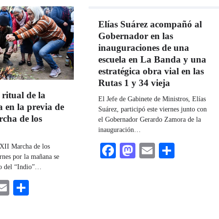
Elías Suárez acompañó al
Gobernador en las
inauguraciones de una
escuela en La Banda y una
estratégica obra vial en las
Rutas 1 y 34 vieja
 ritual de la
El Jefe de Gabinete de Ministros, Elías
en la previa de
Suárez, participó este viernes junto con
cha de los
el Gobernador Gerardo Zamora de la
inauguración…
Facebook
Mastodon
Email
Share
XII Marcha de los
rnes por la mañana se
io del “Indio”…
ebook
astodon
Email
Share