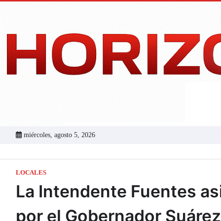
Skip
to
content
miércoles, agosto 5, 2026
LOCALES
La Intendente Fuentes as
por el Gobernador Suárez