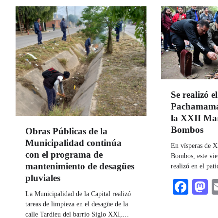
Se realizó el
Pachamama 
la XXII Mar
Bombos
Obras Públicas de la
Municipalidad continúa
En vísperas de X
con el programa de
Bombos, este vie
mantenimiento de desagües
realizó en el pat
pluviales
Fac
M
La Municipalidad de la Capital realizó
tareas de limpieza en el desagüe de la
calle Tardieu del barrio Siglo XXI,…