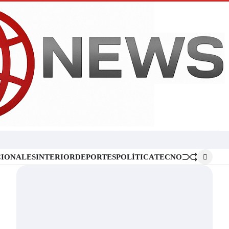
Inicio
Locales
Nacionales
Interior
Deportes
Política
Tecno
IONALES
INTERIOR
DEPORTES
POLÍTICA
TECNO