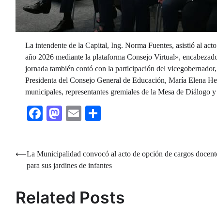
La intendente de la Capital, Ing. Norma Fuentes, asistió al ac
año 2026 mediante la plataforma Consejo Virtual», encabezad
jornada también contó con la participación del vicegobernador,
Presidenta del Consejo General de Educación, María Elena Her
municipales, representantes gremiales de la Mesa de Diálogo y
Facebook
Mastodon
Email
Share
Navegación
⟵
La Municipalidad convocó al acto de opción de cargos docent
para sus jardines de infantes
de
entradas
Related Posts