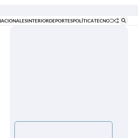
Inicio
Locales
Nacionales
Interior
Deportes
Política
Tecno
NACIONALES
INTERIOR
DEPORTES
POLÍTICA
TECNO