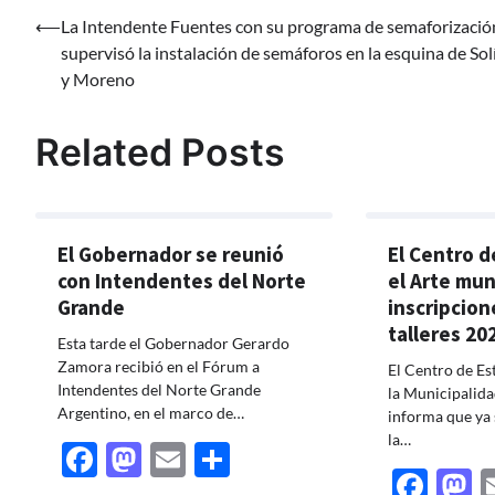
Navegación
⟵
La Intendente Fuentes con su programa de semaforizació
supervisó la instalación de semáforos en la esquina de Sol
de
y Moreno
entradas
Related Posts
El Gobernador se reunió
El Centro d
con Intendentes del Norte
el Arte muni
Grande
inscripcion
talleres 20
Esta tarde el Gobernador Gerardo
Zamora recibió en el Fórum a
El Centro de Es
Intendentes del Norte Grande
la Municipalida
Argentino, en el marco de…
informa que ya 
la…
Facebook
Mastodon
Email
Share
Fac
M