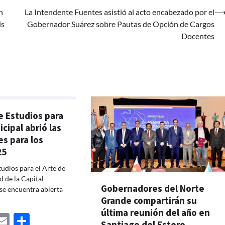
n
La Intendente Fuentes asistió al acto encabezado por el
ís
Gobernador Suárez sobre Pautas de Opción de Cargos
Docentes
e Estudios para
cipal abrió las
es para los
25
tudios para el Arte de
d de la Capital
Gobernadores del Norte
se encuentra abierta
Grande compartirán su
última reunión del año en
ebook
astodon
Email
Share
Santiago del Estero