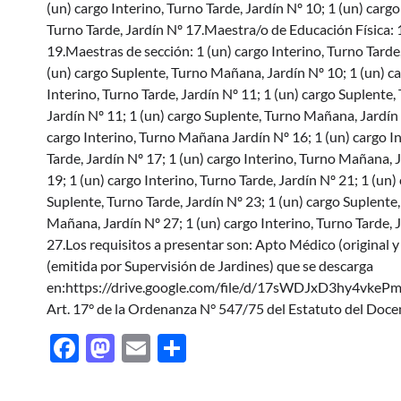
(un) cargo Interino, Turno Tarde, Jardín Nº 10; 1 (un) cargo
Turno Tarde, Jardín Nº 17.Maestra/o de Educación Física: 
19.Maestras de sección: 1 (un) cargo Interino, Turno Tarde,
(un) cargo Suplente, Turno Mañana, Jardín Nº 10; 1 (un) c
Interino, Turno Tarde, Jardín Nº 11; 1 (un) cargo Suplente, 
Jardín Nº 11; 1 (un) cargo Suplente, Turno Mañana, Jardín 
cargo Interino, Turno Mañana Jardín Nº 16; 1 (un) cargo In
Tarde, Jardín Nº 17; 1 (un) cargo Interino, Turno Mañana, 
19; 1 (un) cargo Interino, Turno Tarde, Jardín Nº 21; 1 (un
Suplente, Turno Tarde, Jardín Nº 23; 1 (un) cargo Suplente
Mañana, Jardín Nº 27; 1 (un) cargo Interino, Turno Tarde, J
27.Los requisitos a presentar son: Apto Médico (original y
(emitida por Supervisión de Jardines) que se descarga
en:https://drive.google.com/file/d/17sWDJxD3hy4vkePmBK
Art. 17° de la Ordenanza N° 547/75 del Estatuto del Doce
Facebook
Mastodon
Email
Share