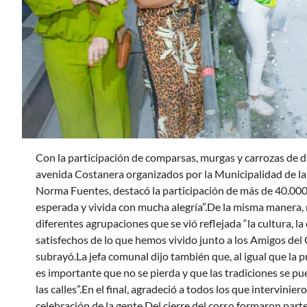
Con la participación de comparsas, murgas y carrozas de di
avenida Costanera organizados por la Municipalidad de la 
Norma Fuentes, destacó la participación de más de 40.000 
esperada y vivida con mucha alegría”.De la misma manera, re
diferentes agrupaciones que se vió reflejada “la cultura, l
satisfechos de lo que hemos vivido junto a los Amigos del 
subrayó.La jefa comunal dijo también que, al igual que la
es importante que no se pierda y que las tradiciones se p
las calles”.En el final, agradeció a todos los que intervini
celebración de la gente.Del cierre del corso formaron pa