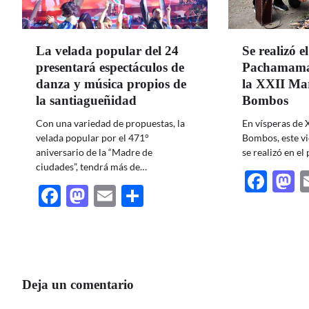
La velada popular del 24
Se realizó el
presentará espectáculos de
Pachamama 
danza y música propios de
la XXII Mar
la santiagueñidad
Bombos
Con una variedad de propuestas, la
En vísperas de 
velada popular por el 471°
Bombos, este v
aniversario de la “Madre de
se realizó en el
ciudades”, tendrá más de…
Fac
M
Facebook
Mastodon
Email
Share
Deja un comentario