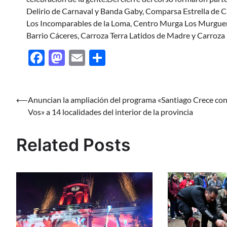
Delirio de Carnaval y Banda Gaby, Comparsa Estrella de 
Los Incomparables de la Loma, Centro Murga Los Murguero
Barrio Cáceres, Carroza Terra Latidos de Madre y Carroza
Facebook
Mastodon
Email
Share
Navegación
⟵
Anuncian la ampliación del programa «Santiago Crece co
Vos» a 14 localidades del interior de la provincia
de
entradas
Related Posts