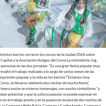
stintos barrios cerraron los corsos de la ciudad 2026 sobre
Capital y la Asociación Amigos del Corso.La Intendente, Ing.
personas en las dos jornadas: “Es una gran fiesta popular muy
saltó el trabajo realizado a lo largo de varios meses de las
a expresión popular y la vida en los barrios”.“Estamos muy
Corso, se llevaron adelante dos noches de mucha fiesta”,
 primera noche se vivieron homenajes, con mucho simbolismo “y
uedan potenciar y que la cultura popular se pueda expresar en
eron en el trabajo previo y en la puesta en escena de dos noches de
rte: la Comparsa Bella Bahía, Comparsa Caribe Samba, Comparsa