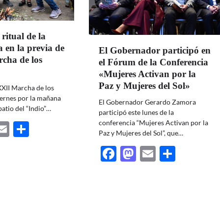
 ritual de la
en la previa de
El Gobernador participó en
cha de los
el Fórum de la Conferencia
«Mujeres Activan por la
Paz y Mujeres del Sol»
XXII Marcha de los
iernes por la mañana
El Gobernador Gerardo Zamora
 patio del “Indio”…
participó este lunes de la
conferencia “Mujeres Activan por la
ebook
astodon
Email
Share
Paz y Mujeres del Sol”, que…
Facebook
Mastodon
Email
Share