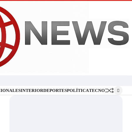
Inicio
Locales
Nacionales
Interior
Deportes
Política
Tecno
IONALES
INTERIOR
DEPORTES
POLÍTICA
TECNO