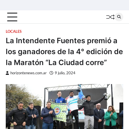
Skip
Inicio
Locales
Nacionales
Interior
Deportes
Política
Tecno
to
content
LOCALES
La Intendente Fuentes premió a
los ganadores de la 4° edición de
la Maratón “La Ciudad corre”
horizontenews.com.ar
9 julio, 2024