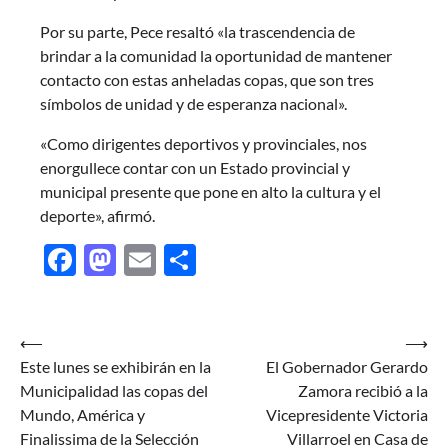
Por su parte, Pece resaltó «la trascendencia de
brindar a la comunidad la oportunidad de mantener
contacto con estas anheladas copas, que son tres
símbolos de unidad y de esperanza nacional».
«Como dirigentes deportivos y provinciales, nos
enorgullece contar con un Estado provincial y
municipal presente que pone en alto la cultura y el
deporte», afirmó.
Facebook
Mastodon
Email
Share
Navegación
⟵
⟶
Este lunes se exhibirán en la
El Gobernador Gerardo
de
Municipalidad las copas del
Zamora recibió a la
entradas
Mundo, América y
Vicepresidente Victoria
Finalissima de la Selección
Villarroel en Casa de