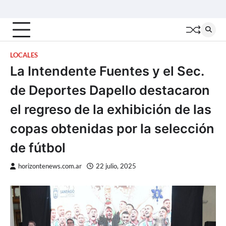
Skip
Inicio
Locales
Nacionales
Interior
Deportes
Política
Tecno
to
content
LOCALES
La Intendente Fuentes y el Sec.
de Deportes Dapello destacaron
el regreso de la exhibición de las
copas obtenidas por la selección
de fútbol
horizontenews.com.ar
22 julio, 2025