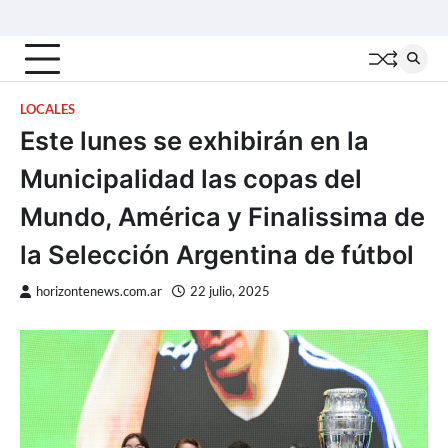
Skip
Inicio
Locales
Nacionales
Interior
Deportes
Política
Tecno
to
content
LOCALES
Este lunes se exhibirán en la
Municipalidad las copas del
Mundo, América y Finalissima de
la Selección Argentina de fútbol
horizontenews.com.ar
22 julio, 2025