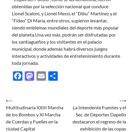
obtenidas por la selección nacional que conduce
Lionel Scaloni, y Lionel Messi, el “Dibu” Martínez y el
“Fideo” Di María, entre otros, supieron levantar,
siendo emblemas mundiales del deporte más popular
del planeta.Una vez más, podrán ser disfrutadas por
los santiagueños y los visitantes en el palacio
municipal, donde además habrá diversos juegos
interactivos y actividades de entretenimiento durante
toda jornada.
Facebook
Mastodon
Email
Share
Navegación
⟵
⟶
Multitudinaria XXIII Marcha
La Intendente Fuentes y el
de
de los Bombos y XI Marcha
Sec. de Deportes Dapello
entradas
de Cuerdas y Fuelles en la
destacaron el regreso de la
ciudad Capital
exhibición de las copas