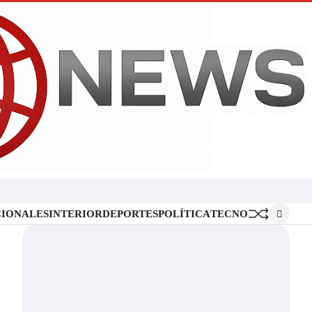
Inicio
Locales
Nacionales
Interior
Deportes
Política
Tecno
IONALES
INTERIOR
DEPORTES
POLÍTICA
TECNO