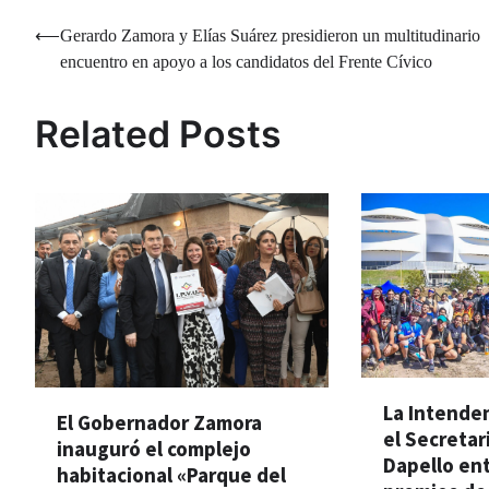
Navegación
⟵
Gerardo Zamora y Elías Suárez presidieron un multitudinario
encuentro en apoyo a los candidatos del Frente Cívico
de
entradas
Related Posts
La Intende
El Gobernador Zamora
el Secretar
inauguró el complejo
Dapello en
habitacional «Parque del