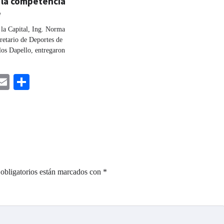
 la competencia
e
 la Capital, Ing. Norma
retario de Deportes de
los Dapello, entregaron
ebook
astodon
Email
Share
obligatorios están marcados con
*