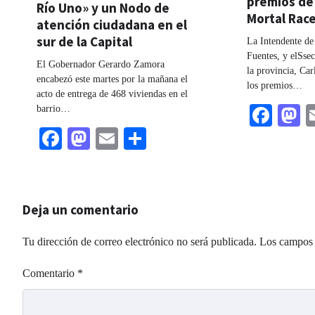
premios de
Río Uno» y un Nodo de
Mortal Rac
atención ciudadana en el
sur de la Capital
La Intendente de
Fuentes, y elSsec
El Gobernador Gerardo Zamora
la provincia, Car
encabezó este martes por la mañana el
los premios…
acto de entrega de 468 viviendas en el
Fac
M
barrio…
Facebook
Mastodon
Email
Share
Deja un comentario
Tu dirección de correo electrónico no será publicada.
Los campos 
Comentario
*