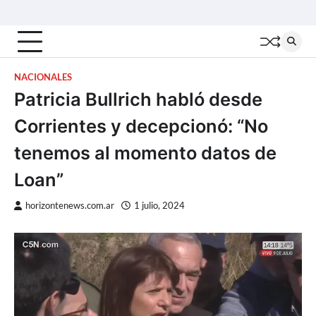
Skip
Inicio
Locales
Nacionales
Interior
Deportes
Política
Tecno
to
content
NACIONALES
Patricia Bullrich habló desde
Corrientes y decepcionó: “No
tenemos al momento datos de
Loan”
horizontenews.com.ar
1 julio, 2024