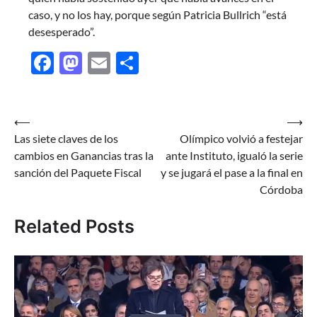
caso, y no los hay, porque según Patricia Bullrich “está
desesperado”.
Facebook
Mastodon
Email
Share
Navegación
⟵
⟶
Las siete claves de los
Olímpico volvió a festejar
de
cambios en Ganancias tras la
ante Instituto, igualó la serie
entradas
sanción del Paquete Fiscal
y se jugará el pase a la final en
Córdoba
Related Posts