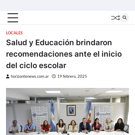
Skip
Inicio
Locales
Nacionales
Interior
Deportes
Política
Tecno
to
content
LOCALES
Salud y Educación brindaron
recomendaciones ante el inicio
del ciclo escolar
horizontenews.com.ar
19 febrero, 2025