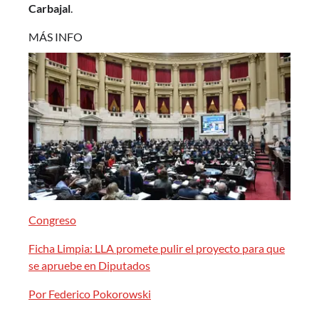
Carbajal
.
MÁS INFO
Congreso
Ficha Limpia: LLA promete pulir el proyecto para que
se apruebe en Diputados
Por Federico Pokorowski