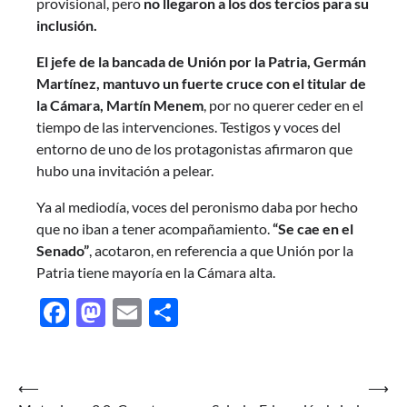
provisional, pero
no llegaron a los dos tercios para su
inclusión.
El jefe de la bancada de Unión por la Patria, Germán
Martínez, mantuvo un fuerte cruce con el titular de
la Cámara, Martín Menem
, por no querer ceder en el
tiempo de las intervenciones. Testigos y voces del
entorno de uno de los protagonistas afirmaron que
hubo una invitación a pelear.
Ya al mediodía, voces del peronismo daba por hecho
que no iban a tener acompañamiento.
“Se cae en el
Senado”
, acotaron, en referencia a que Unión por la
Patria tiene mayoría en la Cámara alta.
Facebook
Mastodon
Email
Share
Navegación
⟵
⟶