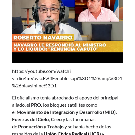
https://youtube.com/watch?
v=diu4mVpvscE%3Fenablejsapi%3D1%26amp%3D1
%26playsinline%3D1
El oficialismo tenía abrochado el apoyo del principal
aliado, el
PRO,
los bloques satélites como
el
Movimiento de Integración y Desarrollo (MID),
Fuerzas del Cielo, Creo
y las tucumanas
de
Producción y Trabajo
y se había hecho de los
respaldos de la
Unión Cívica Radical (UCR)
y