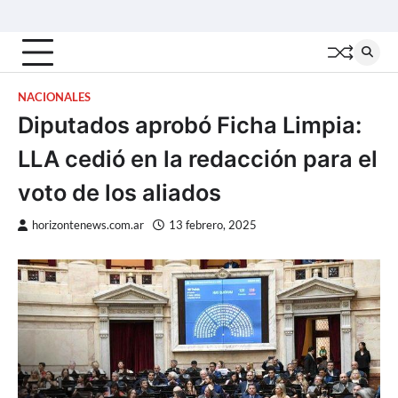
Skip
Inicio
Locales
Nacionales
Interior
Deportes
Política
Tecno
to
content
NACIONALES
Diputados aprobó Ficha Limpia:
LLA cedió en la redacción para el
voto de los aliados
horizontenews.com.ar
13 febrero, 2025