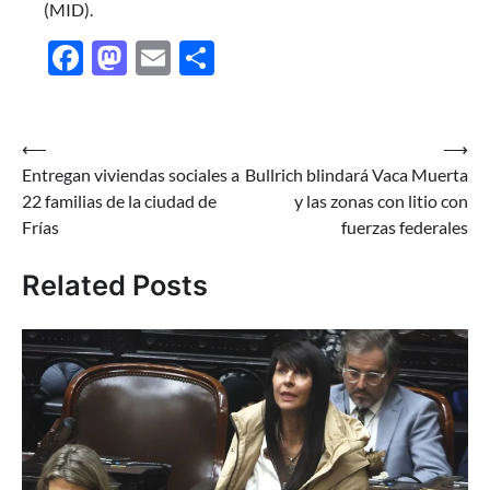
(MID).
Facebook
Mastodon
Email
Share
Navegación
⟵
⟶
Entregan viviendas sociales a
Bullrich blindará Vaca Muerta
de
22 familias de la ciudad de
y las zonas con litio con
entradas
Frías
fuerzas federales
Related Posts