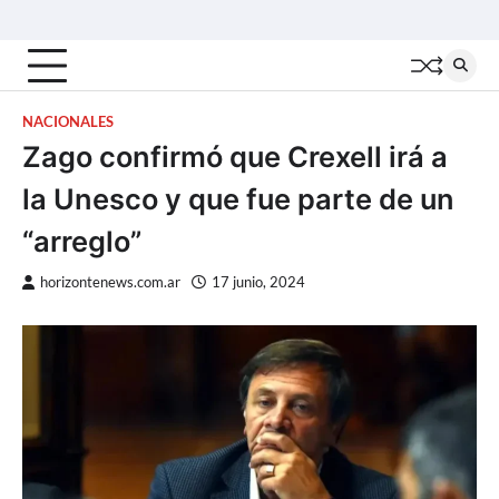
Skip
Inicio
Locales
Nacionales
Interior
Deportes
Política
Tecno
to
content
NACIONALES
Zago confirmó que Crexell irá a
la Unesco y que fue parte de un
“arreglo”
horizontenews.com.ar
17 junio, 2024