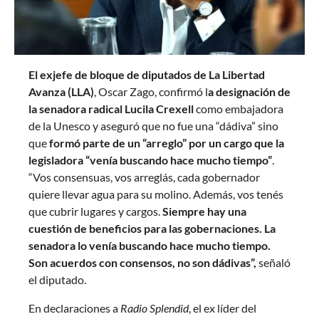
El exjefe de bloque de diputados de La Libertad
Avanza (LLA)
, Oscar Zago, confirmó l
a designación de
la senadora radical Lucila Crexell
como embajadora
de la Unesco y aseguró que no fue una “dádiva” sino
que
formó parte de un “arreglo” por un cargo que la
legisladora “venía buscando hace mucho tiempo”
.
“Vos consensuas, vos arreglás, cada gobernador
quiere llevar agua para su molino. Además, vos tenés
que cubrir lugares y cargos.
Siempre hay una
cuestión de beneficios para las gobernaciones. La
senadora lo venía buscando hace mucho tiempo.
Son acuerdos con consensos, no son dádivas”,
señaló
el diputado.
En declaraciones a
Radio Splendid
, el ex líder del