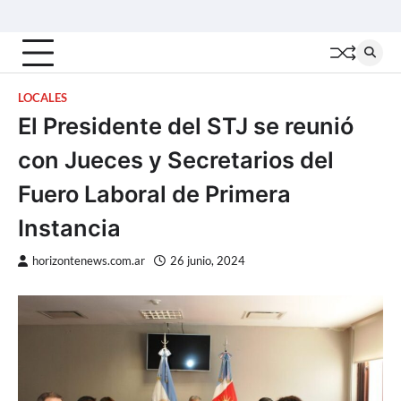
Skip
Inicio
Locales
Nacionales
Interior
Deportes
Política
Tecno
to
content
LOCALES
El Presidente del STJ se reunió
con Jueces y Secretarios del
Fuero Laboral de Primera
Instancia
horizontenews.com.ar
26 junio, 2024