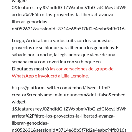
widget-
0&features=eyJ0ZndfdGltZWxpbmVfbGlzdCI6eyJidWN
arrieta%2Ffiltro-los-proyectos-la-libertad-avanza-
liberar-genocidas-
n6052631&sessionId=3714e68b5f7fd2e4eabc94fb016a2
Luego, Arrieta lanzó varios tuits con los supuestos
proyectos de su bloque para liberar a los genocidas. El
sábado por la noche, la legisladora que viene de una
semana muy controvertida con su bloque en
Diputados mostró
las conversaciones del grupo de
WhatsApp e involucró a Lilia Lemoine
.
https://platform.twitter.com/embed/Tweet.html?
creatorScreenName=minutounocom&dnt=false&embedId=t
widget-
1&features=eyJ0ZndfdGltZWxpbmVfbGlzdCI6eyJidWN
arrieta%2Ffiltro-los-proyectos-la-libertad-avanza-
liberar-genocidas-
n6052631&sessionId=3714e68b5f7fd2e4eabc94fb016a2