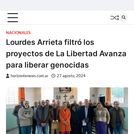
Skip
Inicio
Locales
Nacionales
Interior
Deportes
Política
Tecno
to
content
NACIONALES
Lourdes Arrieta filtró los
proyectos de La Libertad Avanza
para liberar genocidas
horizontenews.com.ar
27 agosto, 2024