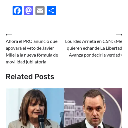
Facebook
Mastodon
Email
Share
Navegación
⟵
⟶
Ahora el PRO anunció que
Lourdes Arrieta en C5N: «Me
de
apoyará el veto de Javier
quieren echar de La Libertad
entradas
Milei a la nueva fórmula de
Avanza por decir la verdad»
movilidad jubilatoria
Related Posts