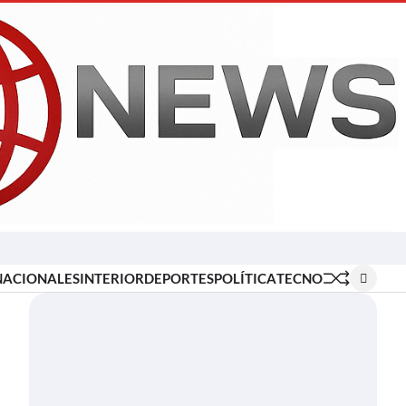
Inicio
Locales
Nacionales
Interior
Deportes
Política
Tecno
NACIONALES
INTERIOR
DEPORTES
POLÍTICA
TECNO