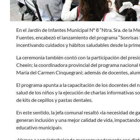
En el Jardín de Infantes Municipal Nº 8 “Ntra. Sra. de la M
Fuentes, encabezó el lanzamiento del programa “Sonrisas S
incentivando cuidados y hábitos saludables desde la prime
La ceremonia también contó con la participación del pre
Cheein; la coordinadora provincial del programa nacional C
María del Carmen Cinquegrani; además de docentes, alum
El programa apunta a la capacitación de los docentes del ni
salud de los niños y la ejecución de charlas informativas s
de kits de cepillos y pastas dentales.
En este sentido, la jefa comunal resaltó «la necesidad de ga
generan inclusión y una mejor calidad de vida, impactando
educativo municipal».
«Vamos a seguir trabajando mancomunadamente con distin