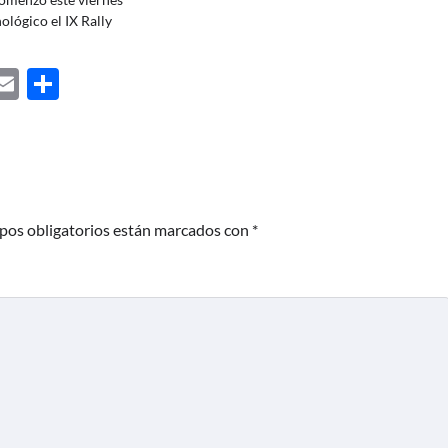
ológico el IX Rally
ebook
astodon
Email
Share
pos obligatorios están marcados con
*