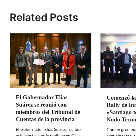
de
entradas
Related Posts
El Gobernador Elías
Comenzó la 
Suárez se reunió con
Rally de In
miembros del Tribunal de
«Santiago te
Cuentas de la provincia
Nodo Tecno
El Gobernador Elías Suárez recibió
Con un gran ma
este martes por la mañana en Casa
participantes, 